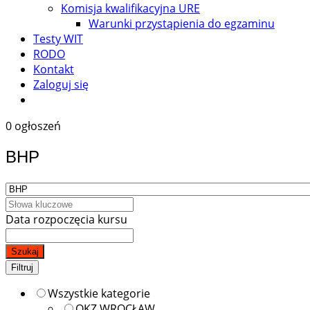
Komisja kwalifikacyjna URE
Warunki przystąpienia do egzaminu
Testy WIT
RODO
Kontakt
Zaloguj się
0 ogłoszeń
BHP
Data rozpoczęcia kursu
Szukaj
Filtruj
Wszystkie kategorie
OKZ WROCŁAW