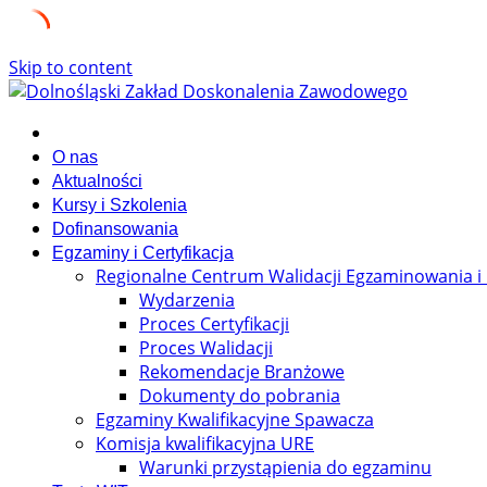
Skip to content
O nas
Aktualności
Kursy i Szkolenia
Dofinansowania
Egzaminy i Certyfikacja
Regionalne Centrum Walidacji Egzaminowania i 
Wydarzenia
Proces Certyfikacji
Proces Walidacji
Rekomendacje Branżowe
Dokumenty do pobrania
Egzaminy Kwalifikacyjne Spawacza
Komisja kwalifikacyjna URE
Warunki przystąpienia do egzaminu