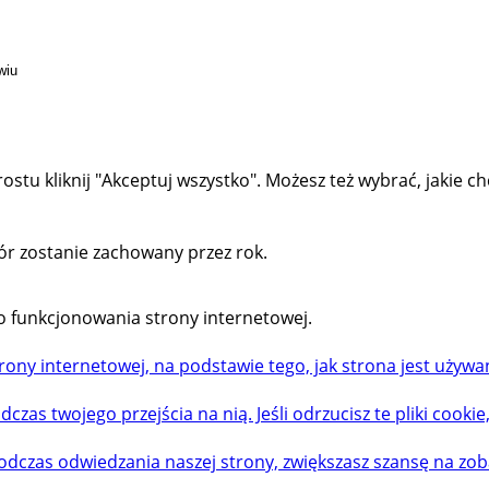
wiu
rostu kliknij "Akceptuj wszystko". Możesz też wybrać, jakie ch
bór zostanie zachowany przez rok.
do funkcjonowania strony internetowej.
ony internetowej, na podstawie tego, jak strona jest używa
czas twojego przejścia na nią. Jeśli odrzucisz te pliki cookie
dczas odwiedzania naszej strony, zwiększasz szansę na zoba