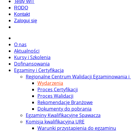
Testy WIT
RODO
Kontakt
Zaloguj się
O nas
Aktualności
Kursy i Szkolenia
Dofinansowania
Egzaminy i Certyfikacja
Regionalne Centrum Walidacji Egzaminowania i 
Wydarzenia
Proces Certyfikacji
Proces Walidacji
Rekomendacje Branżowe
Dokumenty do pobrania
Egzaminy Kwalifikacyjne Spawacza
Komisja kwalifikacyjna URE
Warunki przystąpienia do egzaminu