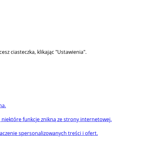
cesz ciasteczka, klikając "Ustawienia".
na.
, niektóre funkcje znikną ze strony internetowej.
czenie spersonalizowanych treści i ofert.